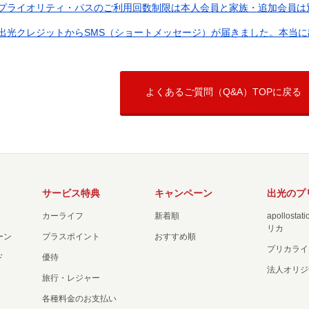
プライオリティ・パスのご利用回数制限は本人会員と家族・追加会員は
出光クレジットからSMS（ショートメッセージ）が届きました。本当に出
よくあるご質問（Q&A）TOPに戻る
サービス特典
キャンペーン
出光のプ
カーライフ
新着順
apollost
リカ
ーン
プラスポイント
おすすめ順
プリカライ
ド
優待
法人オリジ
旅行・レジャー
各種料金のお支払い