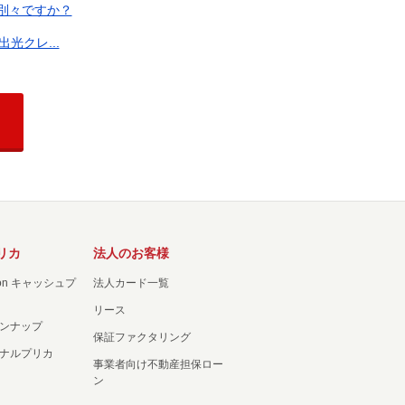
別々ですか？
光クレ...
リカ
法人のお客様
ation キャッシュプ
法人カード一覧
リース
ンナップ
保証ファクタリング
ナルプリカ
事業者向け不動産担保ロー
ン