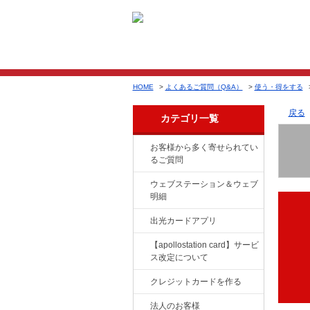
HOME
>
よくあるご質問（Q&A）
>
使う・得をする
戻る
カテゴリ一覧
お客様から多く寄せられてい
るご質問
ウェブステーション＆ウェブ
明細
出光カードアプリ
【apollostation card】サービ
ス改定について
クレジットカードを作る
法人のお客様