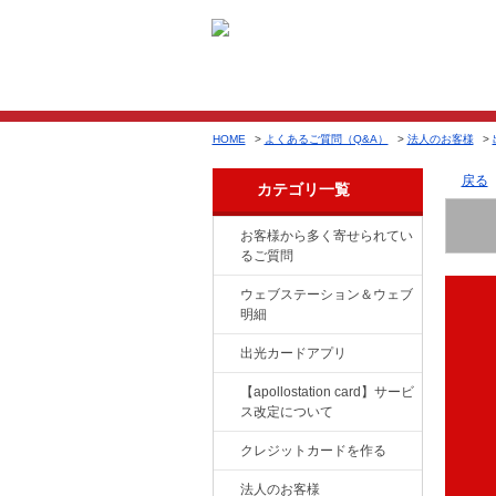
HOME
>
よくあるご質問（Q&A）
>
法人のお客様
>
戻る
カテゴリ一覧
お客様から多く寄せられてい
るご質問
ウェブステーション＆ウェブ
明細
出光カードアプリ
【apollostation card】サービ
ス改定について
クレジットカードを作る
法人のお客様