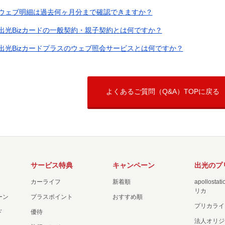
ウェブ明細は過去何ヶ月分まで確認できますか？
出光Bizカードの一般契約・親子契約とは何ですか？
出光Bizカードプラスのウェブ照会サービスとは何ですか？
よくあるご質問（Q&A）TOPに戻る
サービス特典
キャンペーン
出光のプ
カーライフ
新着順
apollost
リカ
ーン
プラスポイント
おすすめ順
プリカライ
ド
優待
法人オリジ