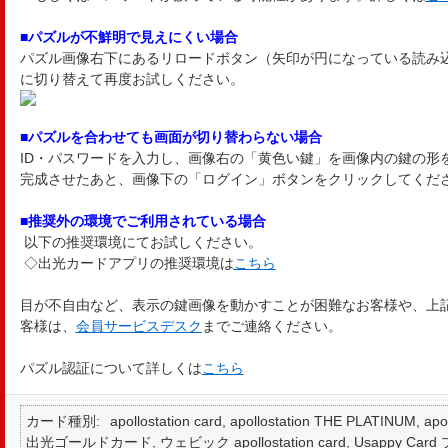
■パズルが不鮮明で見えにくい場合
パズル画像右下にあるリロードボタン（矢印が円になっている読み
に切り替えて再度お試しください。
■パズルを合わせても画面が切り替わらない場合
ID・パスワードを入力し、画像右の「黄色い鍵」を画像内の鍵の形
完成させたあと、画像下の「ログイン」ボタンをクリックしてくだ
■推奨外の環境でご利用されている場合
以下の推奨環境にてお試しください。
◇出光カードアプリの推奨環境は
こちら
目が不自由など、表示の鍵画像を動かすことが困難なお客様や、上
客様は、
会員サービスデスク
までご連絡ください。
パズル認証について詳しくは
こちら
カード種別
apollostation card, apollostation THE PLATINUM,
出光ゴールドカード, ウェビック apollostation card, Usappy Card