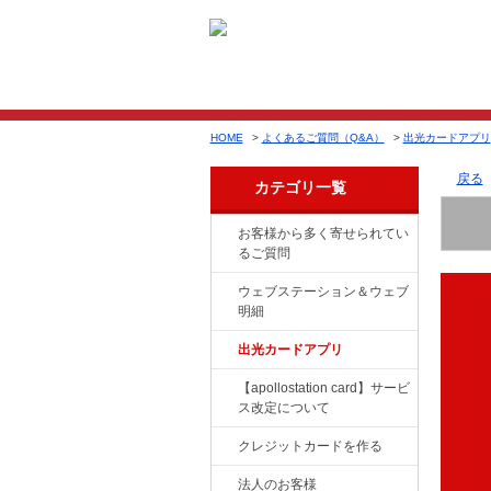
HOME
>
よくあるご質問（Q&A）
>
出光カードアプリ
戻る
カテゴリ一覧
お客様から多く寄せられてい
るご質問
ウェブステーション＆ウェブ
明細
出光カードアプリ
【apollostation card】サービ
ス改定について
クレジットカードを作る
法人のお客様