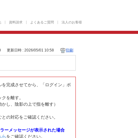
先
資料請求
よくあるご質問
法人のお客様
0
更新日時 : 2026/05/01 10:58
印刷
ルを完成させてから、「ログイン」ボ
ックを離す。
動かし、陰影の上で指を離す）
ごとの対応をご確認ください。
エラーメッセージが表示された場合
ちら
をご確認ください。