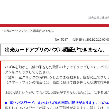
紛失盗難ご連絡
>
出光カードアプリのパズル認証ができません。
No : 5047
公開日時 : 2022/10/12 00:0
出光カードアプリのパズル認証ができません。
パズルを動かし（鍵の形をした陰影の上までドラッグし※）、パズ
タンをクリックしてください。
※鍵を、左クリックの長押しをしたまま移動させ、陰影の上でクリ
（スマートフォンの場合には、画面に触れて鍵を押した状態で指を
上記お試しいただいてもパズル認証ができない場合には、以下要因
■「ID・パスワード、またはパズルの回答に誤りがあります。」の
IDもしくはパスワードが誤っている可能性があります。詳しくは
こ