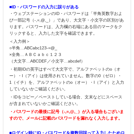
■ID・パスワードの入力に誤りがある
・ウェブステーションのID・パスワードは「半角英数字およ
び一部記号（-,=,@,_）」であり、大文字・小文字の区別があ
ります。パスワードは、入力欄の右端にある目のマークをク
リックすると、入力した文字を確認できます。
＜入力例＞
○半角…ABCabc123-=@_
×全角…ＡＢＣａｂｃ１２３
（大文字…ABCDEF／小文字…abcdef）
・初期IDの英字はすべて大文字で、アルファベットのo（オ
ー）・I（アイ）は使用されていません。数字の0（ゼロ）・
1（イチ）を、アルファベットのo（オー）・I（アイ）と入力
していないかご確認ください。
・IDをコピー／ペーストしている場合、文末などにスペース
が含まれていないかご確認ください。
・パスワードの最後に記号（-,=,@,_）が入る場合もございま
すので、メールに記載のパスワードを漏れなく入力します。
■ログイン時にID・パスワードを複数回誤って入力したためロ