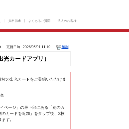
先
資料請求
よくあるご質問
法人のお客様
0
更新日時 : 2026/05/01 11:10
印刷
出光カードアプリ）
数枚の出光カードをご登録いただけま
合
マイページ」の最下部にある「別のカ
別のカードを追加」をタップ後、2枚
けます。