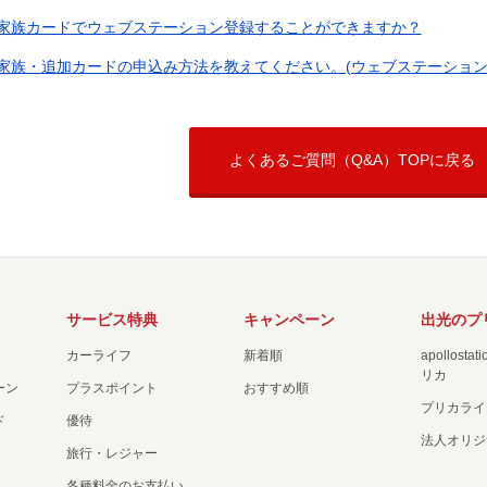
家族カードでウェブステーション登録することができますか？
家族・追加カードの申込み方法を教えてください。(ウェブステーション
よくあるご質問（Q&A）TOPに戻る
サービス特典
キャンペーン
出光のプ
カーライフ
新着順
apollost
リカ
ーン
プラスポイント
おすすめ順
プリカライ
ド
優待
法人オリジ
旅行・レジャー
各種料金のお支払い