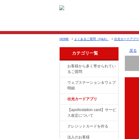
HOME
>
よくあるご質問（Q&A）
>
出光カードアプリ
戻る
カテゴリ一覧
お客様から多く寄せられてい
るご質問
ウェブステーション＆ウェブ
明細
出光カードアプリ
【apollostation card】サービ
ス改定について
クレジットカードを作る
法人のお客様