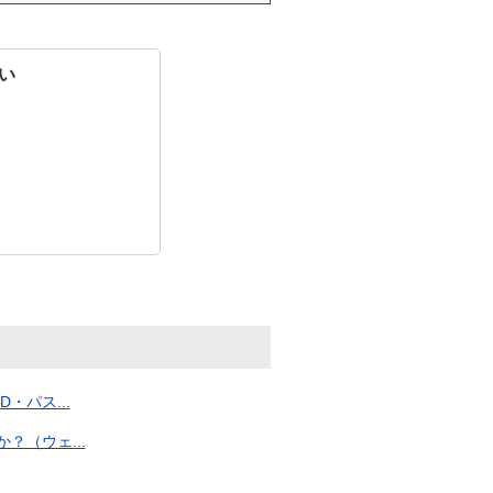
い
パス...
（ウェ...