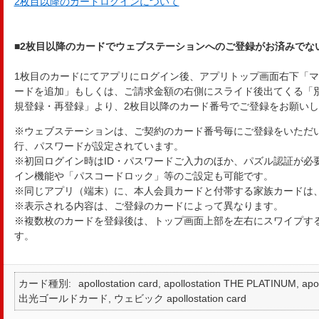
2枚目以降のカードログインについて
■2枚目以降のカードでウェブステーションへのご登録がお済みでな
1枚目のカードにてアプリにログイン後、アプリトップ画面右下「
ードを追加」もしくは、ご請求金額の右側にスライド後出てくる「
規登録・再登録」より、2枚目以降のカード番号でご登録をお願い
※ウェブステーションは、ご契約のカード番号毎にご登録をいただい
行、パスワードが設定されています。
※初回ログイン時はID・パスワードご入力のほか、パズル認証が必
イン機能や「パスコードロック」等のご設定も可能です。
※同じアプリ（端末）に、本人会員カードと付帯する家族カードは
※表示される内容は、ご登録のカードによって異なります。
※複数枚のカードを登録後は、トップ画面上部を左右にスワイプす
す。
カード種別
apollostation card, apollostation THE PLATINUM,
出光ゴールドカード, ウェビック apollostation card