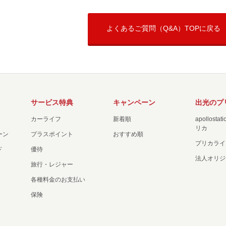
よくあるご質問（Q&A）TOPに戻る
サービス特典
キャンペーン
出光のプ
カーライフ
新着順
apollost
リカ
ーン
プラスポイント
おすすめ順
プリカライ
ド
優待
法人オリジ
旅行・レジャー
各種料金のお支払い
保険