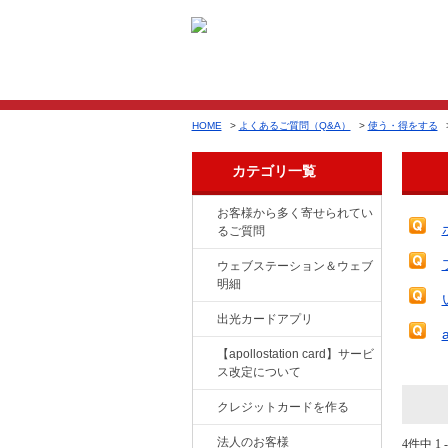
HOME
>
よくあるご質問（Q&A）
>
使う・得をする
カテゴリ一覧
お客様から多く寄せられてい
るご質問
ウェブステーション＆ウェブ
明細
出光カードアプリ
【apollostation card】サービ
ス改定について
クレジットカードを作る
法人のお客様
4件中 1 