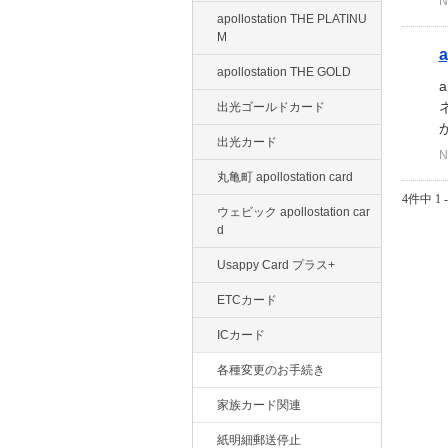
N
apollostation THE PLATINU
M
apollostation THE GOLD
出光ゴールドカード
出光カード
N
丸亀町 apollostation card
4件中 1 
ウェビック apollostation car
d
Usappy Card プラス+
ETCカード
ICカード
各種変更のお手続き
家族カード関連
紙明細郵送停止