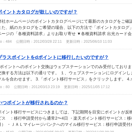
ポイントカタログが欲しいのですが？
弊社ホームページのポイントカタログページにて最新のカタログをご確認
また、紙のカタログをご希望の場合、以下の方法で「ポイントカタログ」
ページの「各種資料請求」よりお取り寄せ ▼各種資料請求 出光カード会員
o：484
公開日時：2012/03/28 22:11
更新日時：2025/06/10 11:03
プラスポイントをdポイントに移行したいのですが？
dポイントへのポイント交換はウェブステーションでのみ受付しておりま
交換する方法は以下の通りです。 １、ウェブステーションにログインしま
ソルを合わせます。 3.「ポイント移行サービス」をクリックします。 4.ポ
o：80
公開日時：2012/03/13 23:19
更新日時：2025/11/05 17:12
いつポイントが移行されるのか？
ポイント移行サービスにつきましては、下記期間を目安にポイントが反映
ビス ：移行申請受付から通常2〜4日 ・楽天ポイント移行サービス：移
月） ・ＪＡＬマイレージバンクへのマイル移行サービス：移行申請受付から