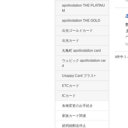
N
apollostation THE PLATINU
M
apollostation THE GOLD
出光ゴールドカード
出光カード
N
丸亀町 apollostation card
4件中 1 
ウェビック apollostation car
d
Usappy Card プラス+
ETCカード
ICカード
各種変更のお手続き
家族カード関連
紙明細郵送停止