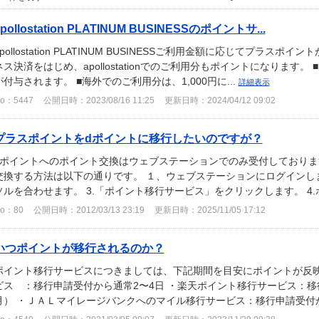
apollostation PLATINUM BUSINESSのポイントサ...
apollostation PLATINUM BUSINESSご利用金額に応じてプラ
ネス決済をはじめ、apollostationでのご利用分もポイントになります。
が付与されます。 ■海外でのご利用分は、1,000円に...
詳細表示
o：5447
公開日時：2023/08/16 11:25
更新日時：2024/04/12 09:02
プラスポイントをdポイントに移行したいのですが？
dポイントへのポイント交換はウェブステーションでのみ受付しておりま
交換する方法は以下の通りです。 １、ウェブステーションにログインしま
ソルを合わせます。 3.「ポイント移行サービス」をクリックします。 4.ポ
o：80
公開日時：2012/03/13 23:19
更新日時：2025/11/05 17:12
いつポイントが移行されるのか？
ポイント移行サービスにつきましては、下記期間を目安にポイントが反映
ビス ：移行申請受付から通常2〜4日 ・楽天ポイント移行サービス：移
月） ・ＪＡＬマイレージバンクへのマイル移行サービス：移行申請受付から