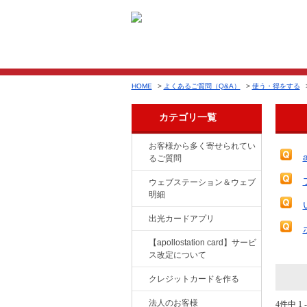
HOME
>
よくあるご質問（Q&A）
>
使う・得をする
カテゴリ一覧
お客様から多く寄せられてい
るご質問
ウェブステーション＆ウェブ
明細
出光カードアプリ
【apollostation card】サービ
ス改定について
クレジットカードを作る
法人のお客様
4件中 1 