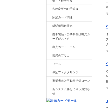
使う・得をする
を
各種変更のお手続き
N
家族カード関連
紙明細郵送停止
携帯電話・公共料金は出光カ
ードがおトク！
出光カードモール
N
出光のプリカ
リース
保証ファクタリング
事業者向け不動産担保ローン
N
新システム移行に伴うお知ら
せ