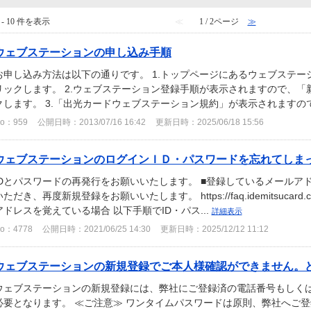
 - 10 件を表示
≪
1 / 2ページ
≫
ウェブステーションの申し込み手順
お申し込み方法は以下の通りです。 1.トップページにあるウェブステ
リックします。 2.ウェブステーション登録手順が表示されますので、
クします。 3.「出光カードウェブステーション規約」が表示されますので
o：959
公開日時：2013/07/16 16:42
更新日時：2025/06/18 15:56
ウェブステーションのログインＩＤ・パスワードを忘れてしま
IDとパスワードの再発行をお願いいたします。 ■登録しているメールア
ただき、再度新規登録をお願いいたします。 https://faq.idemitsucard.c
アドレスを覚えている場合 以下手順でID・パス...
詳細表示
o：4778
公開日時：2021/06/25 14:30
更新日時：2025/12/12 11:12
ウェブステーションの新規登録でご本人様確認ができません。
ウェブステーションの新規登録には、弊社にご登録済の電話番号もしく
必要となります。 ≪ご注意≫ ワンタイムパスワードは原則、弊社へご登