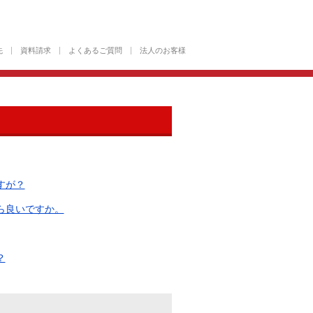
先
資料請求
よくあるご質問
法人のお客様
すが？
ら良いですか。
？