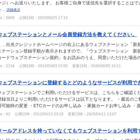
ージ）へお送りいたします。 お客様ご自身で送信先を選択することはで
...
詳細表示
o：5906
公開日時：2025/06/25 17:15
ウェブステーションとメール会員登録方法を教えてください。
１．出光クレジットホームページの右上にあるウェブステーション「新規
ステーション登録手順が表示されますので、「ウェブステーション 新規
カードウェブステーション規約」をお読みのうえ、同意いただけた場合の
o：2134
公開日時：2015/04/03 15:05
更新日時：2026/06/05 16:11
ウェブステーションに登録するとどのようなサービスが利用で
ウェブステーションでご利用いただけるサービスは、こちらをご確認くだ
登録当日よりご利用いただけるサービスは以下となります。 ・最近のご利
用可能枠の変更 ・ETCカードのお申し込み ・家族カードお申し込み ・資
o：82
公開日時：2012/03/13 23:19
更新日時：2025/04/11 13:07
メールアドレスを持っていなくてもウェブステーションを利用