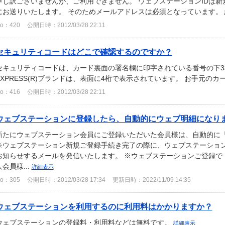
申し訳ございませんが、ご利用できません。 ウェブステーションIDは
にお送りいたします。 そのためメールアドレスは必須となっています。
o：420
公開日時：2012/03/28 22:11
セキュリティコードはどこで確認するのですか？
セキュリティコードは、カード裏面の署名欄に印字されている番号の下3桁
EXPRESS(R)ブランドは、表面に4桁で表示されています。 お手元の
o：416
公開日時：2012/03/28 22:11
ウェブステーションに登録したら、自動的にウェブ明細になり
新たにウェブステーション会員にご登録いただいた会員様は、自動的に
※ウェブステーション新規ご登録手続き完了の際に、ウェブステーショ
お知らせするメールを発信いたします。 ※ウェブステーションご登録で
人会員様...
詳細表示
o：305
公開日時：2012/03/28 17:34
更新日時：2022/11/09 14:35
ウェブステーションを利用するのに利用料はかかりますか？
ウェブステーションの登録料・利用料などは無料です。
詳細表示