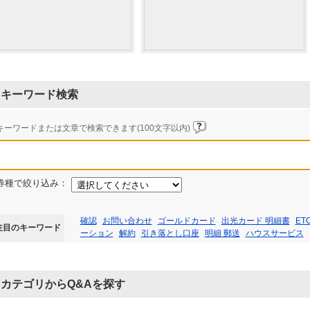
キーワード検索
キーワードまたは文章で検索できます(100文字以内)
券種で絞り込み：
確認
お問い合わせ
ゴールドカード
出光カード 明細書
ET
注目のキーワード
ーション
解約
引き落とし口座
明細 郵送
ハウスサービス
カテゴリからQ&Aを探す