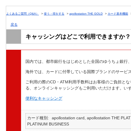
よくあるご質問（Q&A）
>
使う・得をする
>
apollostation THE GOLD
>
カード基本機能
戻る
キャッシングはどこで利用できますか？
国内では、都市銀行をはじめとした全国のゆうちょ銀行、
海外では、カードに付帯している国際ブランドのサービ
ご利用の際のCD・ATM利用手数料はお客様のご負担と
る、オンラインキャッシングもご利用いただけます。い
便利なキャッシング
カード種別
apollostation card, apollostation T
PLATINUM BUSINESS