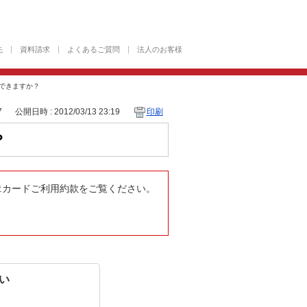
先
資料請求
よくあるご質問
法人のお客様
入できますか？
7
公開日時 : 2012/03/13 23:19
印刷
？
.カードご利用約款をご覧ください。
い