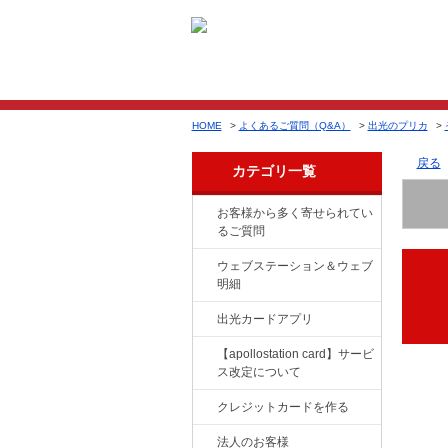
HOME
>
よくあるご質問（Q&A）
>
出光のプリカ
>
戻る
カテゴリ一覧
お客様から多く寄せられてい
るご質問
ウェブステーション＆ウェブ
明細
出光カードアプリ
【apollostation card】サービ
ス改定について
クレジットカードを作る
法人のお客様