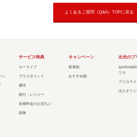
よくあるご質問（Q&A）TOPに戻る
サービス特典
キャンペーン
出光のプ
カーライフ
新着順
apollost
リカ
ーン
プラスポイント
おすすめ順
プリカライ
ド
優待
法人オリジ
旅行・レジャー
各種料金のお支払い
保険