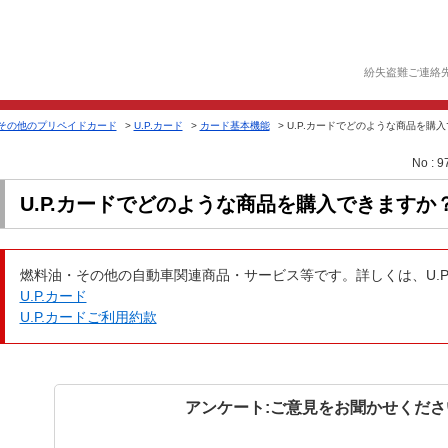
紛失盗難ご連絡
その他のプリペイドカード
>
U.P.カード
>
カード基本機能
>
U.P.カードでどのような商品を購
No : 9
U.P.カードでどのような商品を購入できますか
燃料油・その他の自動車関連商品・サービス等です。詳しくは、U.P
U.P.カード
U.P.カードご利用約款
アンケート:ご意見をお聞かせくださ