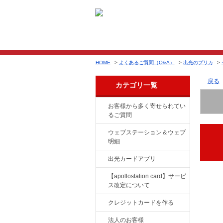
HOME
>
よくあるご質問（Q&A）
>
出光のプリカ
>
戻る
カテゴリ一覧
お客様から多く寄せられてい
るご質問
ウェブステーション＆ウェブ
明細
出光カードアプリ
【apollostation card】サービ
ス改定について
クレジットカードを作る
法人のお客様