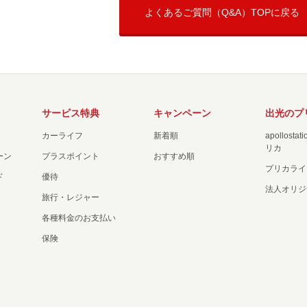
よくあるご質問（Q&A）TOPに戻る
サービス特典
キャンペーン
出光のプ
カーライフ
新着順
apollost
リカ
ーン
プラスポイント
おすすめ順
プリカライ
ド
優待
法人オリジ
旅行・レジャー
各種料金のお支払い
保険