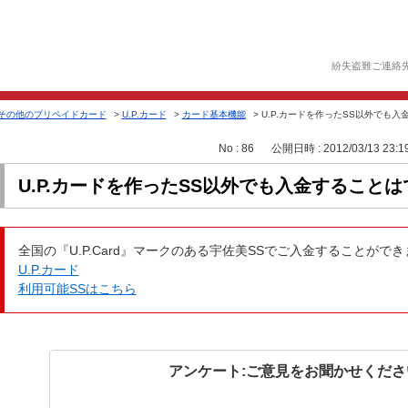
紛失盗難ご連絡
その他のプリペイドカード
>
U.P.カード
>
カード基本機能
>
U.P.カードを作ったSS以外でも
No : 86
公開日時 : 2012/03/13 23:1
U.P.カードを作ったSS以外でも入金すること
全国の『U.P.Card』マークのある宇佐美SSでご入金することがで
U.P.カード
利用可能SSはこちら
アンケート:ご意見をお聞かせくださ