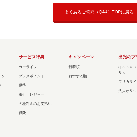
よくあるご質問（Q&A）TOPに戻る
サービス特典
キャンペーン
出光のプ
カーライフ
新着順
apollost
リカ
ーン
プラスポイント
おすすめ順
プリカライ
ド
優待
法人オリジ
旅行・レジャー
各種料金のお支払い
保険