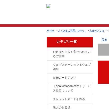
HOME
>
よくあるご質問（Q&A）
>
出光のプリカ
>
戻る
カテゴリ一覧
お客様から多く寄せられてい
るご質問
ウェブステーション＆ウェブ
明細
出光カードアプリ
【apollostation card】サービ
ス改定について
クレジットカードを作る
法人のお客様