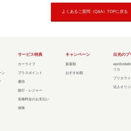
よくあるご質問（Q&A）TOPに戻る
サービス特典
キャンペーン
出光のプ
カーライフ
新着順
apollost
リカ
ーン
プラスポイント
おすすめ順
プリカライ
ド
優待
法人オリジ
旅行・レジャー
各種料金のお支払い
保険