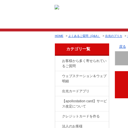
HOME
>
よくあるご質問（Q&A）
>
出光のプリカ
>
戻る
カテゴリ一覧
お客様から多く寄せられてい
るご質問
ウェブステーション＆ウェブ
明細
出光カードアプリ
【apollostation card】サービ
ス改定について
クレジットカードを作る
法人のお客様