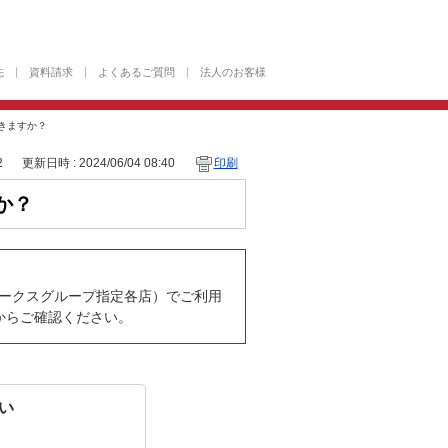
先
資料請求
よくあるご質問
法人のお客様
用できますか？
2
更新日時 : 2024/06/04 08:40
印刷
すか？
アークスグループ指定各店）でご利用
からご確認ください。
い