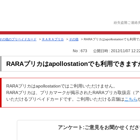
紛失盗難ご連絡
その他のプリペイドカード
>
ＲＡＲＡプリカ
>
その他
>
RARAプリカはapollostationでも利
No : 673
公開日時 : 2012/11/07 12:2
RARAプリカはapollostationでも利用できま
RARAプリカはapollostationではご利用いただけません。
RARAプリカは、プリカマークが掲示されたRARAプリカ取扱店（
いただけるプリペイドカードです。ご利用いただける店舗は
こちら
アンケート:ご意見をお聞かせくださ