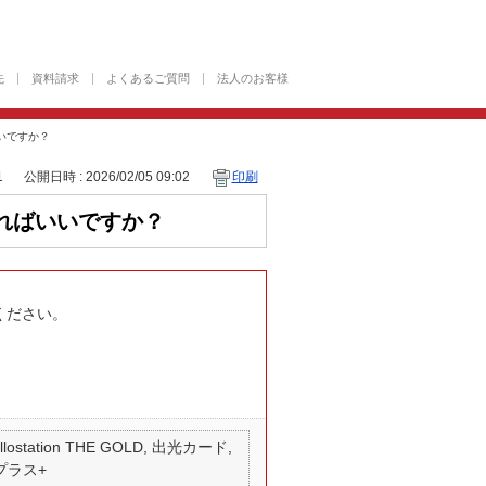
先
資料請求
よくあるご質問
法人のお客様
いですか？
1
公開日時 : 2026/02/05 09:02
印刷
ればいいですか？
ください。
 apollostation THE GOLD, 出光カード,
 プラス+