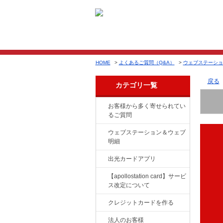
HOME
>
よくあるご質問（Q&A）
>
ウェブステーショ
戻る
カテゴリ一覧
お客様から多く寄せられてい
るご質問
ウェブステーション＆ウェブ
明細
出光カードアプリ
【apollostation card】サービ
ス改定について
クレジットカードを作る
法人のお客様