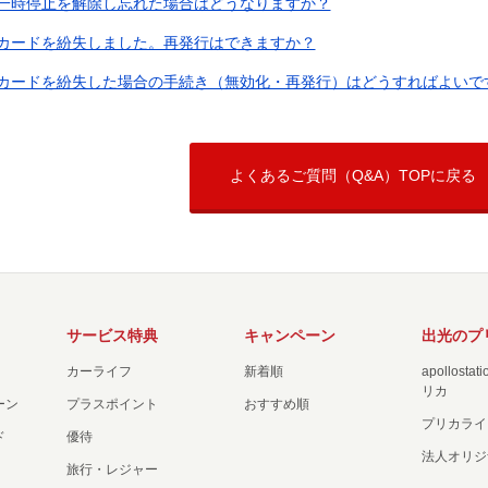
一時停止を解除し忘れた場合はどうなりますか？
カードを紛失しました。再発行はできますか？
カードを紛失した場合の手続き（無効化・再発行）はどうすればよいで
よくあるご質問（Q&A）TOPに戻る
サービス特典
キャンペーン
出光のプ
カーライフ
新着順
apollost
リカ
ーン
プラスポイント
おすすめ順
プリカライ
ド
優待
法人オリジ
旅行・レジャー