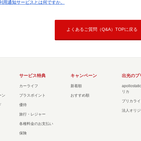
利用通知サービスとは何ですか。
よくあるご質問（Q&A）TOPに戻る
サービス特典
キャンペーン
出光のプ
カーライフ
新着順
apollost
リカ
ーン
プラスポイント
おすすめ順
プリカライ
ド
優待
法人オリジ
旅行・レジャー
各種料金のお支払い
保険