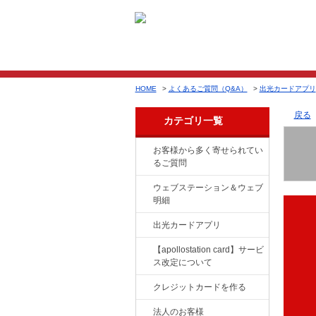
HOME
>
よくあるご質問（Q&A）
>
出光カードアプリ
戻る
カテゴリ一覧
お客様から多く寄せられてい
るご質問
ウェブステーション＆ウェブ
明細
出光カードアプリ
【apollostation card】サービ
ス改定について
クレジットカードを作る
法人のお客様