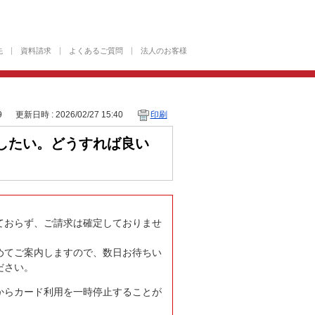
先
資料請求
よくあるご質問
法人のお客様
9
更新日時 : 2026/02/27 15:40
印刷
したい。どうすれば良い
ておらず、ご請求は確定しておりませ
めてご案内しますので、数日お待ちい
ださい。
からカード利用を一時停止することが