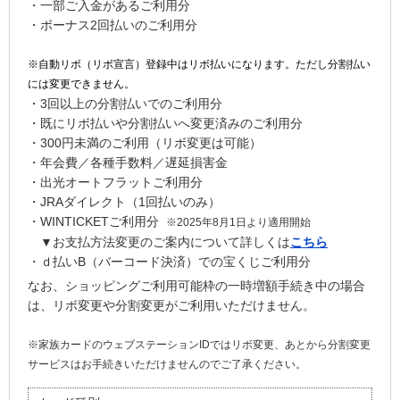
・一部ご入金があるご利用分
・ボーナス2回払いのご利用分
※自動リボ（リボ宣言）登録中はリボ払いになります。ただし分割払い
には変更できません。
・3回以上の分割払いでのご利用分
・既にリボ払いや分割払いへ変更済みのご利用分
・300円未満のご利用（リボ変更は可能）
・年会費／各種手数料／遅延損害金
・出光オートフラットご利用分
・JRAダイレクト（1回払いのみ）
・WINTICKETご利用分
※2025年8月1日より適用開始
▼お支払方法変更のご案内について詳しくは
こちら
・ｄ払いB（バーコード決済）での宝くじご利用分
なお、ショッピングご利用可能枠の一時増額手続き中の場合
は、リボ変更や分割変更がご利用いただけません。
※家族カードのウェブステーションIDではリボ変更、あとから分割変更
サービスはお手続きいただけませんのでご了承ください。