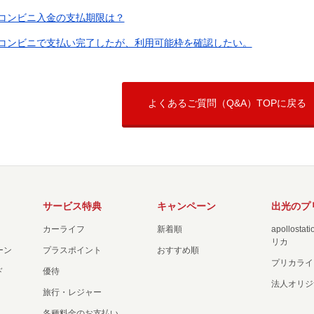
コンビニ入金の支払期限は？
コンビニで支払い完了したが、利用可能枠を確認したい。
よくあるご質問（Q&A）TOPに戻る
サービス特典
キャンペーン
出光のプ
カーライフ
新着順
apollost
リカ
ーン
プラスポイント
おすすめ順
プリカライ
ド
優待
法人オリジ
旅行・レジャー
各種料金のお支払い