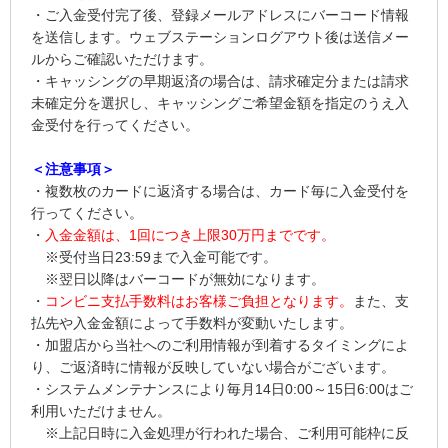
・ご入金受付完了後、登録メールアドレスにバーコード情報
を送信します。ウェブステーションログアウト後は送信メー
ルからご確認いただけます。
・キャッシングの早期返済の場合は、請求確定分または請求
未確定分を選択し、キャッシングご希望金額を指定のうえ入
金受付を行ってください。
＜注意事項＞
・複数枚のカードに返済する場合は、カード毎に入金受付を
行ってください。
・
入金金額は、1回につき上限30万円までです。
※受付当日23:59まで入金可能です。
※翌日以降はバーコードが無効になります。
・
コンビニ支払手数料はお客様ご負担となります。
また、支
払先や入金金額によって手数料が変動いたします。
・加盟店から当社へのご利用情報が到着するタイミングによ
り、ご返済時に情報が反映していない場合がございます。
・システムメンテナンスにより毎月14日0:00～15日6:00はご
利用いただけません。
※上記日時に入金処理が行われた場合、ご利用可能枠に反