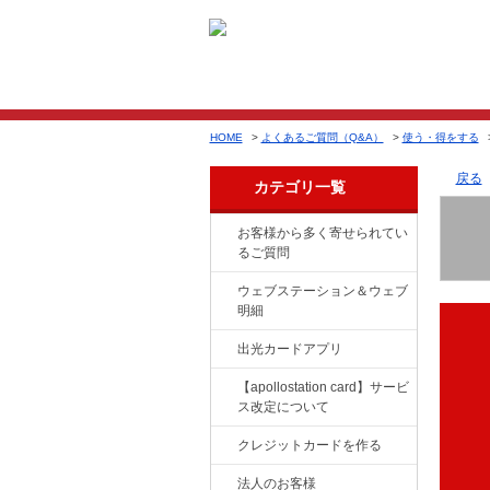
HOME
>
よくあるご質問（Q&A）
>
使う・得をする
戻る
カテゴリ一覧
お客様から多く寄せられてい
るご質問
ウェブステーション＆ウェブ
明細
出光カードアプリ
【apollostation card】サービ
ス改定について
クレジットカードを作る
法人のお客様