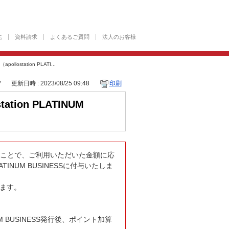
先
資料請求
よくあるご質問
法人のお客様
station PLATI...
7
更新日時 : 2023/08/25 09:48
印刷
ion PLATINUM
くことで、ご利用いただいた金額に応
ATINUM BUSINESSに付与いたしま
ります。
UM BUSINESS発行後、ポイント加算