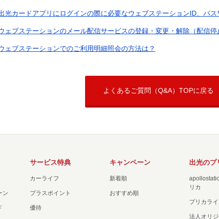
出光カードアプリにログインの際に必要なウェブステーションID、パスワー
ウェブステーションのメール配信サービスの登録・変更・解除（配信停
ウェブステーションでのご利用明細照会の方法は？
よくあるご質問（Q&A）TOPに戻る
サービス特典
キャンペーン
出光のプ
カーライフ
新着順
apollost
リカ
ーン
プラスポイント
おすすめ順
プリカライ
ド
優待
法人オリジ