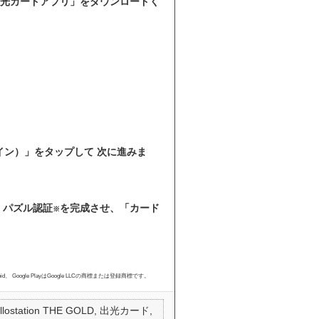
yより「出光カードアプリ」をダウンロードく
ン）」をタップして 次に進みま
。パズル認証
を完成させ、「カード
※
id、 Google PlayはGoogle LLCの商標または登録商標です。
 apollostation THE GOLD, 出光カード,