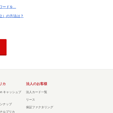
ドを...
止）の方法は？
リカ
法人のお客様
ation キャッシュプ
法人カード一覧
リース
ンナップ
保証ファクタリング
ナルプリカ