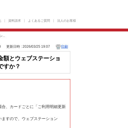
先
資料請求
よくあるご質問
法人のお客様
..
0
更新日時 : 2026/03/25 19:07
印刷
金額とウェブステーショ
ですか？
場合、カードごとに「ご利用明細更新
いますので、ウェブステーション