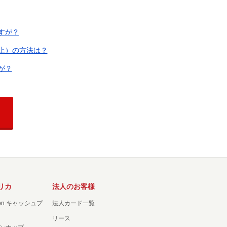
すが？
止）の方法は？
が？
リカ
法人のお客様
ation キャッシュプ
法人カード一覧
リース