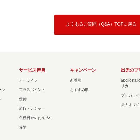
よくあるご質問（Q&A）TOPに戻る
サービス特典
キャンペーン
出光のプ
カーライフ
新着順
apollost
リカ
ーン
プラスポイント
おすすめ順
プリカライ
ド
優待
法人オリジ
旅行・レジャー
各種料金のお支払い
保険