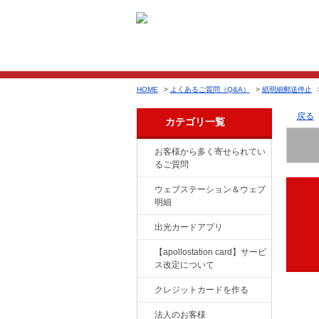
HOME
>
よくあるご質問（Q&A）
>
紙明細郵送停止
戻る
カテゴリ一覧
お客様から多く寄せられてい
るご質問
ウェブステーション＆ウェブ
明細
出光カードアプリ
【apollostation card】サービ
ス改定について
クレジットカードを作る
法人のお客様