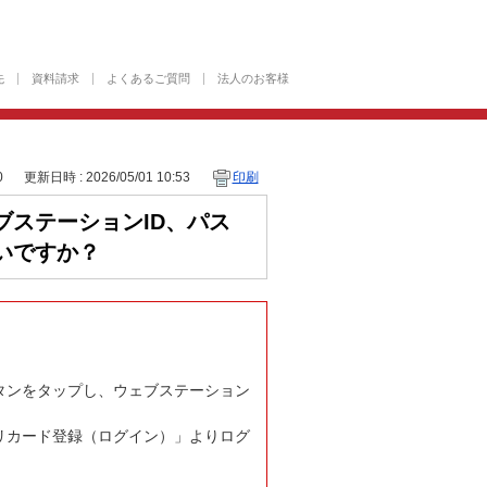
先
資料請求
よくあるご質問
法人のお客様
0
更新日時 : 2026/05/01 10:53
印刷
ステーションID、パス
いですか？
タンをタップし、ウェブステーション
リカード登録（ログイン）」よりログ