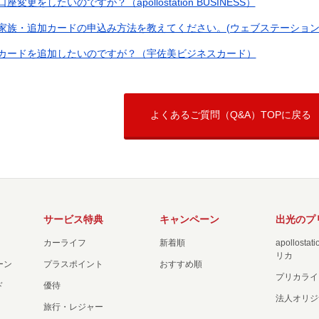
口座変更をしたいのですが？（apollostation BUSINESS）
家族・追加カードの申込み方法を教えてください。(ウェブステーション
カードを追加したいのですが？（宇佐美ビジネスカード）
よくあるご質問（Q&A）TOPに戻る
サービス特典
キャンペーン
出光のプ
カーライフ
新着順
apollost
リカ
ーン
プラスポイント
おすすめ順
プリカライ
ド
優待
法人オリジ
旅行・レジャー