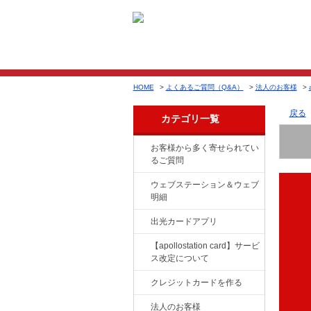
HOME
>
よくあるご質問（Q&A）
>
法人のお客様
>
戻る
カテゴリ一覧
お客様から多く寄せられてい
るご質問
ウェブステーション＆ウェブ
明細
出光カードアプリ
【apollostation card】サービ
ス改定について
クレジットカードを作る
法人のお客様