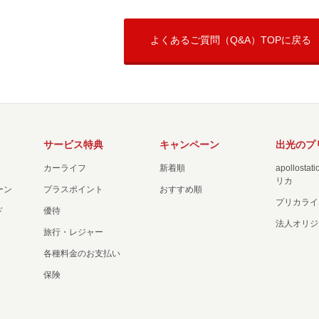
よくあるご質問（Q&A）TOPに戻る
サービス特典
キャンペーン
出光のプ
カーライフ
新着順
apollost
リカ
ーン
プラスポイント
おすすめ順
プリカライ
ド
優待
法人オリジ
旅行・レジャー
各種料金のお支払い
保険