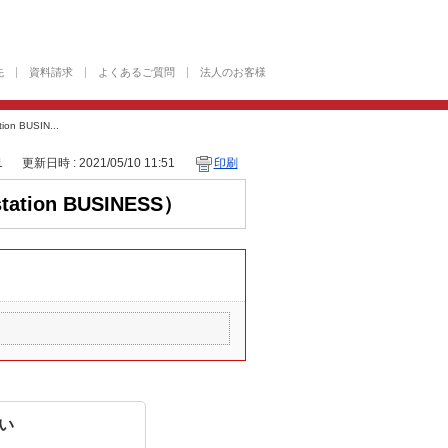
先
資料請求
よくあるご質問
法人のお客様
 BUSIN...
1
更新日時 : 2021/05/10 11:51
印刷
ion BUSINESS）
い