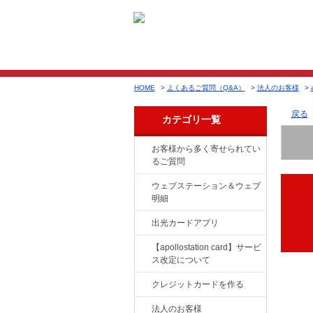
HOME
>
よくあるご質問（Q&A）
>
法人のお客様
>
戻る
カテゴリ一覧
お客様から多く寄せられてい
るご質問
ウェブステーション＆ウェブ
明細
出光カードアプリ
【apollostation card】サービ
ス改定について
クレジットカードを作る
法人のお客様