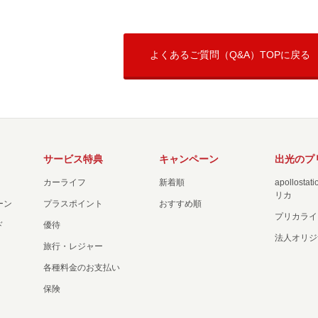
よくあるご質問（Q&A）TOPに戻る
サービス特典
キャンペーン
出光のプ
カーライフ
新着順
apollost
リカ
ーン
プラスポイント
おすすめ順
プリカライ
ド
優待
法人オリジ
旅行・レジャー
各種料金のお支払い
保険