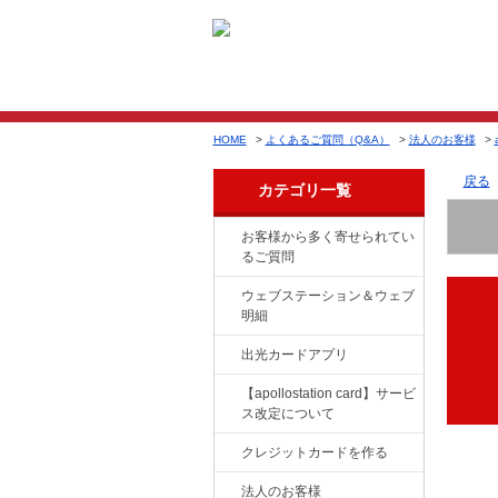
HOME
>
よくあるご質問（Q&A）
>
法人のお客様
>
戻る
カテゴリ一覧
お客様から多く寄せられてい
るご質問
ウェブステーション＆ウェブ
明細
出光カードアプリ
【apollostation card】サービ
ス改定について
クレジットカードを作る
法人のお客様