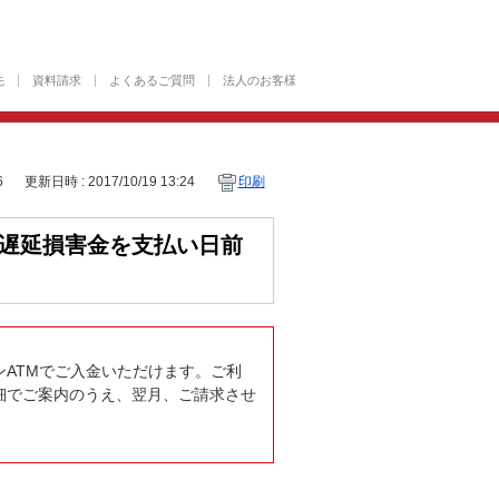
先
資料請求
よくあるご質問
法人のお客様
6
更新日時 : 2017/10/19 13:24
印刷
る遅延損害金を支払い日前
ATMでご入金いただけます。ご利
細でご案内のうえ、翌月、ご請求させ