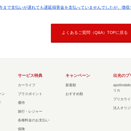
今まで支払いが遅れても遅延損害金を支払っていませんでしたが、徴収する
よくあるご質問（Q&A）TOPに戻る
サービス特典
キャンペーン
出光のプ
カーライフ
新着順
apollost
リカ
ーン
プラスポイント
おすすめ順
プリカライ
ド
優待
法人オリジ
旅行・レジャー
各種料金のお支払い
保険