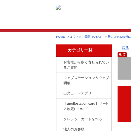
HOME
>
よくあるご質問（Q&A）
>
新システム移行に
戻る
カテゴリ一覧
お客様から多く寄せられてい
るご質問
ウェブステーション＆ウェブ
明細
出光カードアプリ
【apollostation card】サービ
ス改定について
クレジットカードを作る
法人のお客様