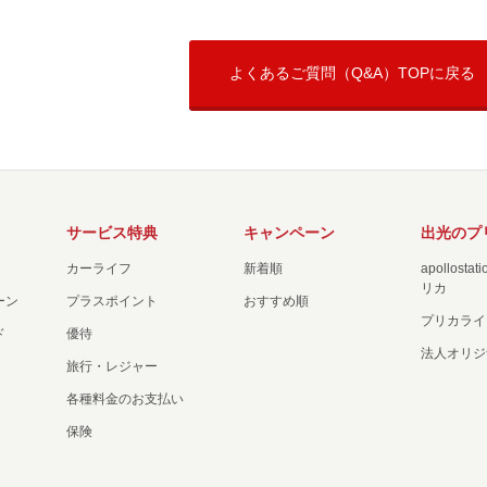
よくあるご質問（Q&A）TOPに戻る
サービス特典
キャンペーン
出光のプ
カーライフ
新着順
apollost
リカ
ーン
プラスポイント
おすすめ順
プリカライ
ド
優待
法人オリジ
旅行・レジャー
各種料金のお支払い
保険