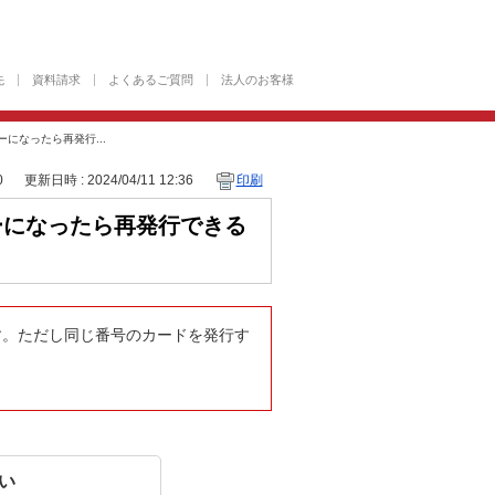
先
資料請求
よくあるご質問
法人のお客様
ラーになったら再発行...
0
更新日時 : 2024/04/11 12:36
印刷
エラーになったら再発行できる
きます。ただし同じ番号のカードを発行す
い