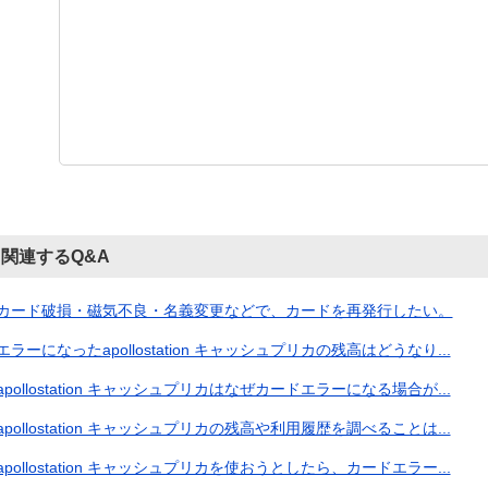
関連するQ&A
カード破損・磁気不良・名義変更などで、カードを再発行したい。
エラーになったapollostation キャッシュプリカの残高はどうなり...
apollostation キャッシュプリカはなぜカードエラーになる場合が...
apollostation キャッシュプリカの残高や利用履歴を調べることは...
apollostation キャッシュプリカを使おうとしたら、カードエラー...