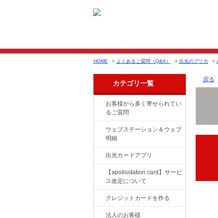
HOME
>
よくあるご質問（Q&A）
>
出光のプリカ
>
戻る
カテゴリ一覧
お客様から多く寄せられてい
るご質問
ウェブステーション＆ウェブ
明細
出光カードアプリ
【apollostation card】サービ
ス改定について
クレジットカードを作る
法人のお客様