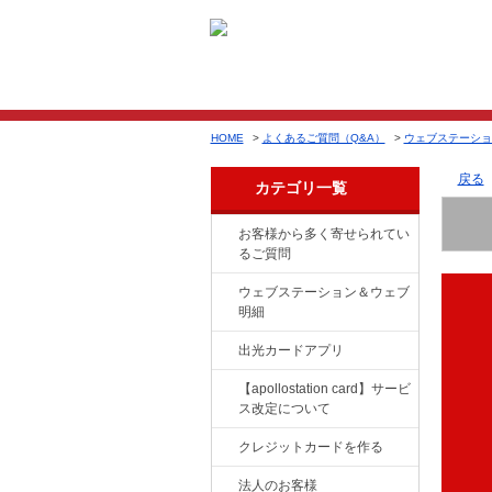
HOME
>
よくあるご質問（Q&A）
>
ウェブステーショ
戻る
カテゴリ一覧
お客様から多く寄せられてい
るご質問
ウェブステーション＆ウェブ
明細
出光カードアプリ
【apollostation card】サービ
ス改定について
クレジットカードを作る
法人のお客様