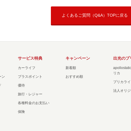
よくあるご質問（Q&A）TOPに戻る
サービス特典
キャンペーン
出光のプ
カーライフ
新着順
apollost
リカ
ーン
プラスポイント
おすすめ順
プリカライ
ド
優待
法人オリジ
旅行・レジャー
各種料金のお支払い
保険