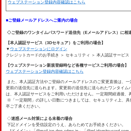
ウェブステーション登録内容確認はこちら
■ご登録メールアドレスへご案内の場合
◇ご登録のワンタイムパスワード送信先（Eメールアドレス）に相
【本人認証サービス（3Dセキュア）をご利用の場合】
▼
ウェブステーションにログイン
クレジットカードのお手続き ＞ セキュリティ ＞ 本人認証サービス
【ウェブステーション新規登録時など各種サービスご利用の場合】
ウェブステーション登録内容確認はこちら
また、本人認証方法やご登録のメールアドレスのご変更直後は、一
更前の送信先に送られます。変更前の送信先に送られたワンタイム
は、本人認証サービスをご利用いただけません。一定期間経過後、
※「一定期間」の詳しい日数につきましては、セキュリティ上、具
卒ご了承ください。
◇
迷惑メール対策による未着の場合
下記ドメインを受信設定のうえ、あらためてお手続きください。
*ドメイン：「@mail-jcn.dnp-cdms.jp」「@ml.idemitsucard.com