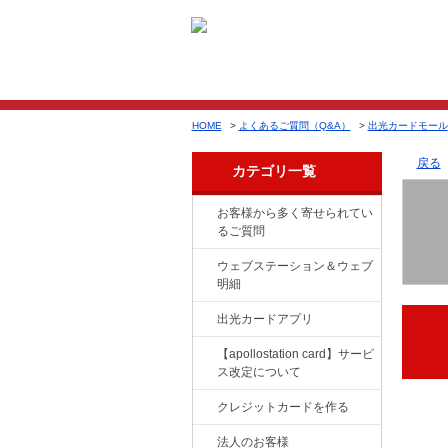
HOME
>
よくあるご質問（Q&A）
>
出光カードモール
戻る
カテゴリ一覧
お客様から多く寄せられてい
るご質問
ウェブステーション＆ウェブ
明細
出光カードアプリ
【apollostation card】サービ
ス改定について
クレジットカードを作る
法人のお客様