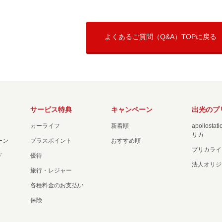
よくあるご質問（Q&A）TOPに戻る
サービス特典
キャンペーン
出光のプ
カーライフ
新着順
apollost
リカ
ーン
プラスポイント
おすすめ順
プリカライ
ド
優待
法人オリジ
旅行・レジャー
各種料金のお支払い
保険