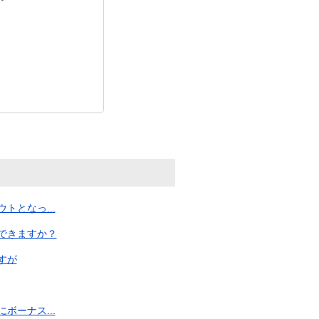
となっ...
できますか？
すが
ーナス...