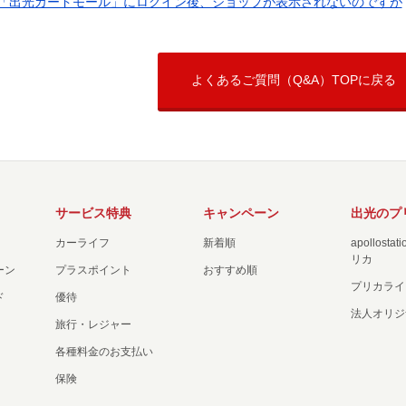
「出光カードモール」にログイン後、ショップが表示されないのですが
よくあるご質問（Q&A）TOPに戻る
サービス特典
キャンペーン
出光のプ
カーライフ
新着順
apollost
リカ
ーン
プラスポイント
おすすめ順
プリカライ
ド
優待
法人オリジ
旅行・レジャー
各種料金のお支払い
保険