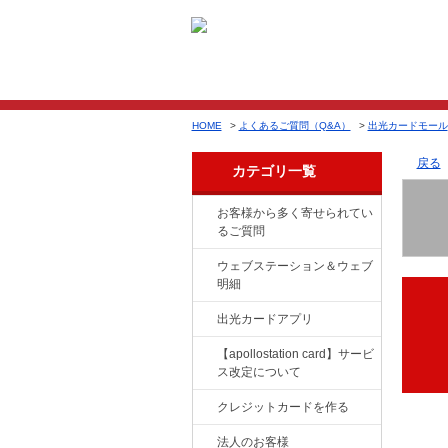
HOME
>
よくあるご質問（Q&A）
>
出光カードモール
戻る
カテゴリ一覧
お客様から多く寄せられてい
るご質問
ウェブステーション＆ウェブ
明細
出光カードアプリ
【apollostation card】サービ
ス改定について
クレジットカードを作る
法人のお客様