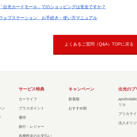
「出光カードモール」でのショッピングは安全ですか？
ウェブステーション お手続き・使い方マニュアル
よくあるご質問（Q&A）TOPに戻る
サービス特典
キャンペーン
出光のプ
カーライフ
新着順
apollost
リカ
ーン
プラスポイント
おすすめ順
プリカライ
ド
優待
法人オリジ
旅行・レジャー
各種料金のお支払い