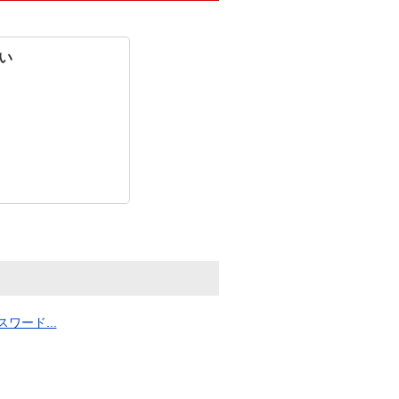
い
ード...