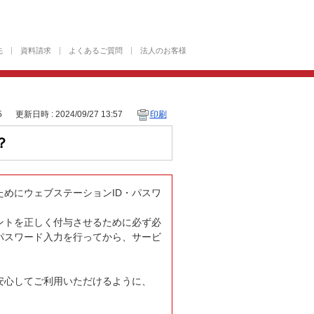
先
資料請求
よくあるご質問
法人のお客様
5
更新日時 : 2024/09/27 13:57
印刷
？
めにウェブステーションID・パスワ
ントを正しく付与させるために必ず必
パスワード入力を行ってから、サービ
安心してご利用いただけるように、