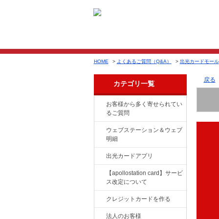
HOME
>
よくあるご質問（Q&A）
>
出光カードモール
戻る
カテゴリ一覧
お客様から多く寄せられてい
るご質問
ウェブステーション＆ウェブ
明細
出光カードアプリ
【apollostation card】サービ
ス改定について
クレジットカードを作る
法人のお客様