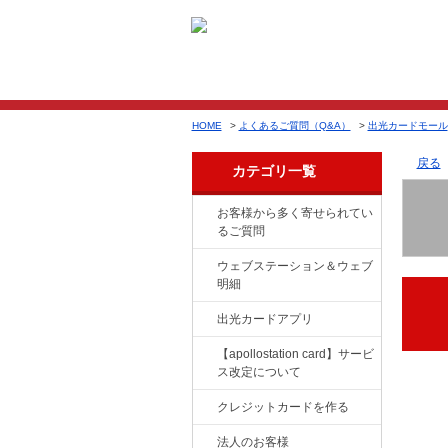
HOME
>
よくあるご質問（Q&A）
>
出光カードモール
戻る
カテゴリ一覧
お客様から多く寄せられてい
るご質問
ウェブステーション＆ウェブ
明細
出光カードアプリ
【apollostation card】サービ
ス改定について
クレジットカードを作る
法人のお客様