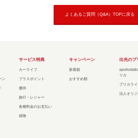
よくあるご質問（Q&A）TOPに戻る
サービス特典
キャンペーン
出光のプ
カーライフ
新着順
apollost
リカ
ーン
プラスポイント
おすすめ順
プリカライ
ド
優待
法人オリジ
旅行・レジャー
各種料金のお支払い
保険