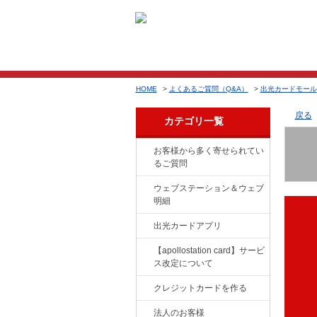
HOME
>
よくあるご質問（Q&A）
>
出光カードモール
戻る
カテゴリ一覧
お客様から多く寄せられてい
るご質問
ウェブステーション＆ウェブ
明細
出光カードアプリ
【apollostation card】サービ
ス改定について
クレジットカードを作る
法人のお客様