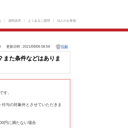
先
資料請求
よくあるご質問
法人のお客様
0
更新日時 : 2021/09/06 08:59
印刷
？また条件などはありま
外です。
ト付与の対象外とさせていただきま
00円に満たない場合