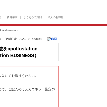
先
資料請求
よくあるご質問
法人のお客様
station ...
8
更新日時 : 2022/10/14 08:54
印刷
llostation
on BUSINESS）
ＡＸにてお送りください。
ので、ご記入のうえカウネット指定の