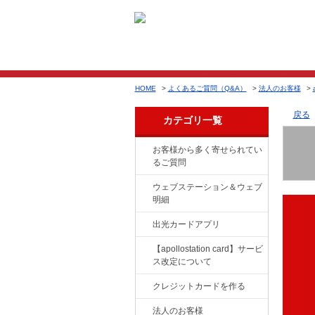
HOME
>
よくあるご質問（Q&A）
>
法人のお客様
>
戻る
カテゴリ一覧
お客様から多く寄せられてい
るご質問
ウェブステーション＆ウェブ
明細
出光カードアプリ
【apollostation card】サービ
ス改定について
クレジットカードを作る
法人のお客様