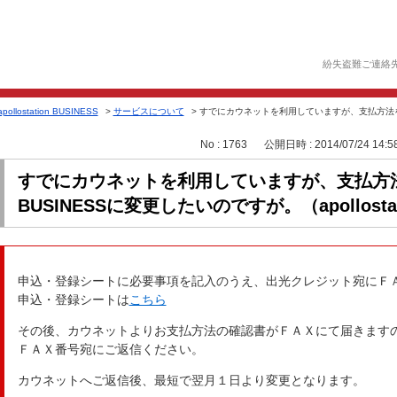
紛失盗難ご連絡
apollostation BUSINESS
>
サービスについて
>
すでにカウネットを利用していますが、支払方法をapollo
No : 1763
公開日時 : 2014/07/24 14:5
すでにカウネットを利用していますが、支払方法をapo
BUSINESSに変更したいのですが。（apollostati
申込・登録シートに必要事項を記入のうえ、出光クレジット宛にＦ
申込・登録シートは
こちら
その後、カウネットよりお支払方法の確認書がＦＡＸにて届きます
ＦＡＸ番号宛にご返信ください。
カウネットへご返信後、最短で翌月１日より変更となります。