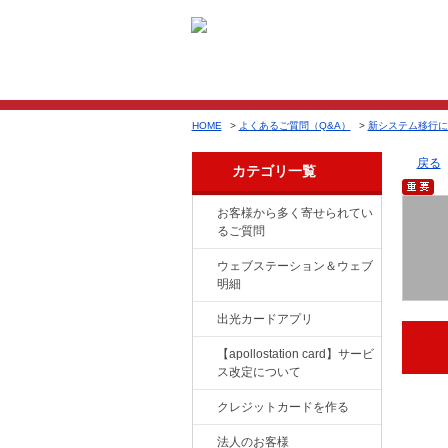
HOME
>
よくあるご質問（Q&A）
>
新システム移行に
戻る
カテゴリ一覧
お客様から多く寄せられてい
るご質問
ウェブステーション＆ウェブ
明細
出光カードアプリ
【apollostation card】サービ
ス改定について
クレジットカードを作る
法人のお客様