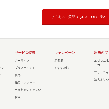
よくあるご質問（Q&A）TOPに戻る
サービス特典
キャンペーン
出光のプ
カーライフ
新着順
apollost
リカ
ーン
プラスポイント
おすすめ順
プリカライ
ド
優待
法人オリジ
旅行・レジャー
各種料金のお支払い
保険