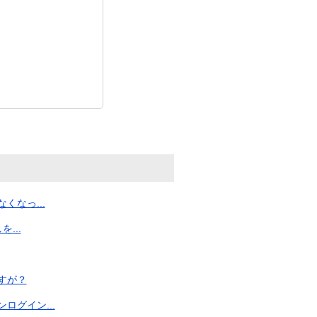
なっ...
...
すが？
グイン...