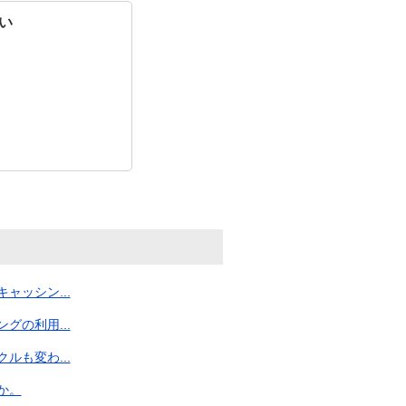
い
ッシン...
の利用...
も変わ...
か。