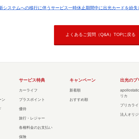
新システムへの移行に伴うサービス一時休止期間中に出光カードを紛失して
よくあるご質問（Q&A）TOPに戻る
サービス特典
キャンペーン
出光のプ
カーライフ
新着順
apollost
リカ
ーン
プラスポイント
おすすめ順
プリカライ
ド
優待
法人オリジ
旅行・レジャー
各種料金のお支払い
保険