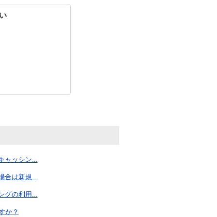
い
ッシン...
は新規...
の利用...
すか？