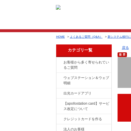
HOME
>
よくあるご質問（Q&A）
>
新システム移行に
戻る
カテゴリ一覧
お客様から多く寄せられてい
るご質問
ウェブステーション＆ウェブ
明細
出光カードアプリ
【apollostation card】サービ
ス改定について
クレジットカードを作る
法人のお客様