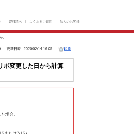
先
資料請求
よくあるご質問
法人のお客様
か。
0
更新日時 : 2020/02/14 16:05
印刷
リボ変更した日から計算
した場合、
5または7/15）