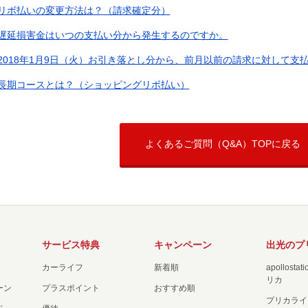
リボ払いの変更方法は？（請求確定分）
遅延損害金はいつの支払い分から発生するのですか。
2018年1月9日（火）お引き落とし分から、前月以前の請求に対して支払っ
長期コースとは？（ショッピングリボ払い）
よくあるご質問（Q&A）TOPに戻る
サービス特典
キャンペーン
出光のプ
カーライフ
新着順
apollost
リカ
ーン
プラスポイント
おすすめ順
プリカライ