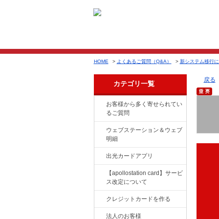
HOME
>
よくあるご質問（Q&A）
>
新システム移行に
戻る
カテゴリ一覧
お客様から多く寄せられてい
るご質問
ウェブステーション＆ウェブ
明細
出光カードアプリ
【apollostation card】サービ
ス改定について
クレジットカードを作る
法人のお客様