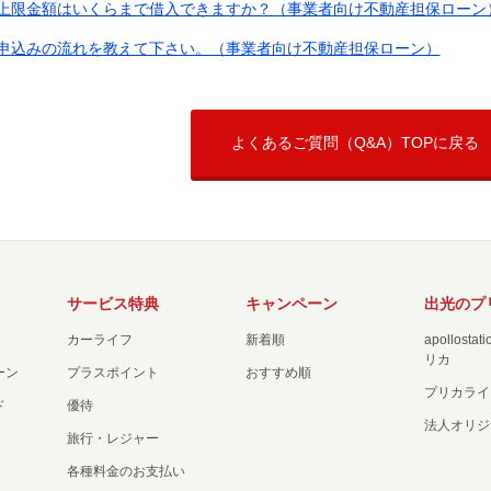
上限金額はいくらまで借入できますか？（事業者向け不動産担保ローン
申込みの流れを教えて下さい。（事業者向け不動産担保ローン）
よくあるご質問（Q&A）TOPに戻る
サービス特典
キャンペーン
出光のプ
カーライフ
新着順
apollost
リカ
ーン
プラスポイント
おすすめ順
プリカライ
ド
優待
法人オリジ
旅行・レジャー
各種料金のお支払い