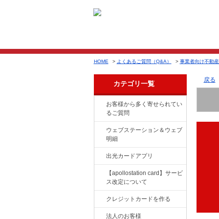
HOME
>
よくあるご質問（Q&A）
>
事業者向け不動産
戻る
カテゴリ一覧
お客様から多く寄せられてい
るご質問
ウェブステーション＆ウェブ
明細
出光カードアプリ
【apollostation card】サービ
ス改定について
クレジットカードを作る
法人のお客様