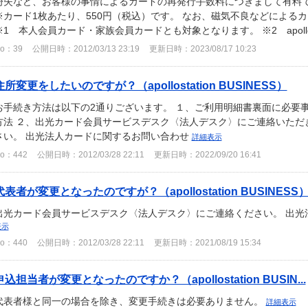
紛失など、お客様の事情によるカードの再発行手数料につきまして有料
※カード1枚あたり、550円（税込）です。 なお、磁気不良などによる
※1 本人会員カード・家族会員カードとも対象となります。 ※2 apollostat
o：39
公開日時：2012/03/13 23:19
更新日時：2023/08/17 10:23
住所変更をしたいのですが？（apollostation BUSINESS）
お手続き方法は以下の2通りございます。 １、ご利用明細書裏面に必要
方法 ２、出光カード会員サービスデスク〈法人デスク〉にご連絡いただ
さい。 出光法人カードに関するお問い合わせ
詳細表示
o：442
公開日時：2012/03/28 22:11
更新日時：2022/09/20 16:41
代表者が変更となったのですが？（apollostation BUSINESS
出光カード会員サービスデスク〈法人デスク〉にご連絡ください。 出
表示
o：440
公開日時：2012/03/28 22:11
更新日時：2021/08/19 15:34
申込担当者が変更となったのですか？（apollostation BUSIN...
代表者様と同一の場合を除き、変更手続きは必要ありません。
詳細表示