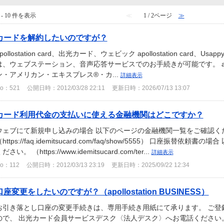
 - 10 件を表示
≪
1 / 2ページ
≫
カードを解約したいのですが？
pollostation card、出光カード、ウェビック apollostation card、
は、ウェブステーション、音声応答サービスでのお手続きが可能です。 apollosta
ン・アメリカン・エキスプレス®・カ...
詳細表示
o：521
公開日時：2012/03/28 22:11
更新日時：2026/07/13 13:07
カード利用代金の支払いに使える金融機関はどこですか？
ウェブにて新規申し込みの場合 以下のページの金融機関一覧をご確認く
https://faq.idemitsucard.com/faq/show/5555） 口座振
ださい。 （https://www.idemitsucard.com/ter...
詳細表示
o：112
公開日時：2012/03/13 23:19
更新日時：2025/09/22 12:34
口座変更をしたいのですが？（apollostation BUSINESS）
お引き落とし口座の変更手続きは、専用手続き用紙にて承ります。 ご登
ので、 出光カード会員サービスデスク〈法人デスク〉へお電話ください