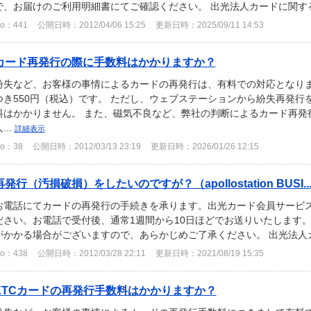
で、お届けのご利用明細書にてご確認ください。 出光法人カードに関す
o：441
公開日時：2012/04/06 15:25
更新日時：2025/09/11 14:53
カード再発行の際に手数料はかかりますか？
紛失など、お客様の事情によるカードの再発行は、有料での対応となりま
つき550円（税込）です。 ただし、ウェブステーションから紛失再発行
料はかかりません。 また、磁気不良など、弊社の判断によるカード再発
...
詳細表示
o：38
公開日時：2012/03/13 23:19
更新日時：2026/01/26 12:15
再発行（汚損破損）をしたいのですが？（apollostation BUSI..
お電話にてカードの再発行の手続きを承ります。出光カード会員サービ
ださい。お電話で受付後、通常1週間から10日ほどでお送りいたします。
がかかる場合がございますので、あらかじめご了承ください。 出光法
o：438
公開日時：2012/03/28 22:11
更新日時：2021/08/19 15:35
ETCカードの再発行手数料はかかりますか？