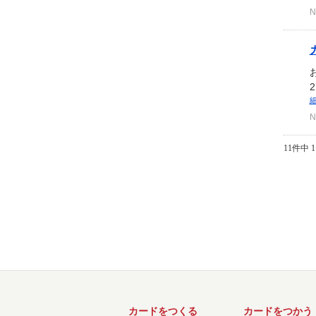
N
N
11件中 1
カードをつくる
カードをつかう