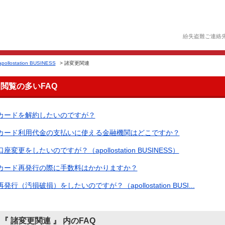
紛失盗難ご連絡
apollostation BUSINESS
>
諸変更関連
閲覧の多いFAQ
カードを解約したいのですが？
カード利用代金の支払いに使える金融機関はどこですか？
口座変更をしたいのですが？（apollostation BUSINESS）
カード再発行の際に手数料はかかりますか？
再発行（汚損破損）をしたいのですが？（apollostation BUSI...
『 諸変更関連 』 内のFAQ