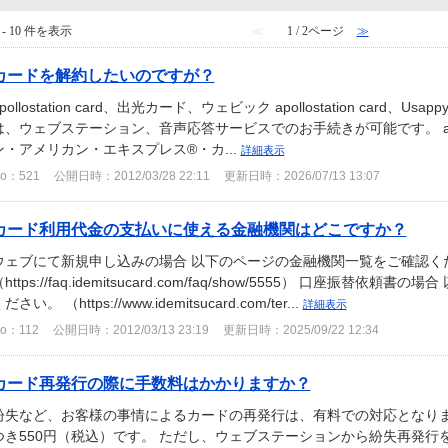
 - 10 件を表示
≪
1 / 2ページ
≫
カードを解約したいのですが？
pollostation card、出光カード、ウェビック apollostation card、
は、ウェブステーション、音声応答サービスでのお手続きが可能です。 apollosta
ン・アメリカン・エキスプレス®・カ...
詳細表示
o：521
公開日時：2012/03/28 22:11
更新日時：2026/07/13 13:07
カード利用代金の支払いに使える金融機関はどこですか？
ウェブにて新規申し込みの場合 以下のページの金融機関一覧をご確認く
https://faq.idemitsucard.com/faq/show/5555） 口座振
ださい。 （https://www.idemitsucard.com/ter...
詳細表示
o：112
公開日時：2012/03/13 23:19
更新日時：2025/09/22 12:34
カード再発行の際に手数料はかかりますか？
紛失など、お客様の事情によるカードの再発行は、有料での対応となりま
つき550円（税込）です。 ただし、ウェブステーションから紛失再発行