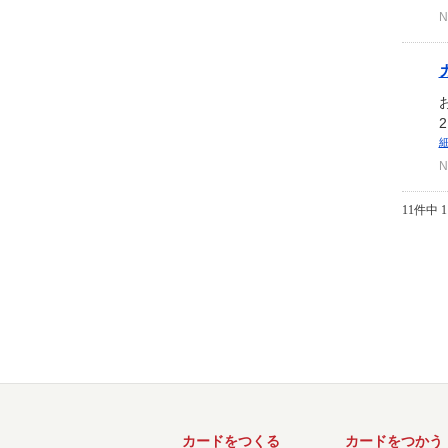
N
N
11件中 1
カードをつくる
カードをつかう