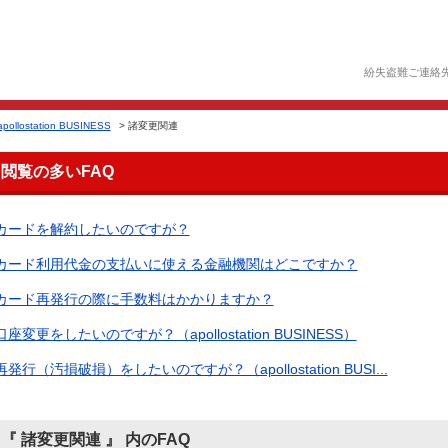
紛失盗難ご連絡
apollostation BUSINESS
>
諸変更関連
閲覧の多いFAQ
カードを解約したいのですが？
カード利用代金の支払いに使える金融機関はどこですか？
カード再発行の際に手数料はかかりますか？
口座変更をしたいのですが？（apollostation BUSINESS）
再発行（汚損破損）をしたいのですが？（apollostation BUSI...
『 諸変更関連 』 内のFAQ