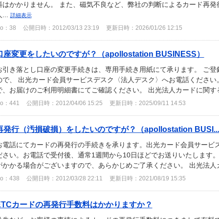
料はかかりません。 また、磁気不良など、弊社の判断によるカード再発
...
詳細表示
o：38
公開日時：2012/03/13 23:19
更新日時：2026/01/26 12:15
口座変更をしたいのですが？（apollostation BUSINESS）
お引き落とし口座の変更手続きは、専用手続き用紙にて承ります。 ご登
ので、 出光カード会員サービスデスク〈法人デスク〉へお電話ください
で、お届けのご利用明細書にてご確認ください。 出光法人カードに関す
o：441
公開日時：2012/04/06 15:25
更新日時：2025/09/11 14:53
再発行（汚損破損）をしたいのですが？（apollostation BUSI..
お電話にてカードの再発行の手続きを承ります。出光カード会員サービ
ださい。お電話で受付後、通常1週間から10日ほどでお送りいたします。
がかかる場合がございますので、あらかじめご了承ください。 出光法
o：438
公開日時：2012/03/28 22:11
更新日時：2021/08/19 15:35
ETCカードの再発行手数料はかかりますか？