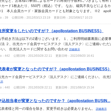
紛失など、お客様の事情によるカードの再発行手数料につきまして有料
※カード1枚あたり、550円（税込）です。 なお、磁気不良などによる
※1 本人会員カード・家族会員カードとも対象となります。 ※2 apollostat
o：39
公開日時：2012/03/13 23:19
更新日時：2023/08/17 10:23
住所変更をしたいのですが？（apollostation BUSINESS）
お手続き方法は以下の2通りございます。 １、ご利用明細書裏面に必要
方法 ２、出光カード会員サービスデスク〈法人デスク〉にご連絡いただ
さい。 出光法人カードに関するお問い合わせ
詳細表示
o：442
公開日時：2012/03/28 22:11
更新日時：2022/09/20 16:41
代表者が変更となったのですが？（apollostation BUSINESS
出光カード会員サービスデスク〈法人デスク〉にご連絡ください。 出
表示
o：440
公開日時：2012/03/28 22:11
更新日時：2021/08/19 15:34
申込担当者が変更となったのですか？（apollostation BUSIN...
代表者様と同一の場合を除き、変更手続きは必要ありません。
詳細表示