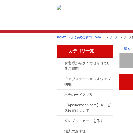
HOME
>
よくあるご質問（Q&A）
>
リース
>
リース
戻る
カテゴリ一覧
お客様から多く寄せられてい
るご質問
ウェブステーション＆ウェブ
明細
出光カードアプリ
【apollostation card】サービ
ス改定について
クレジットカードを作る
法人のお客様