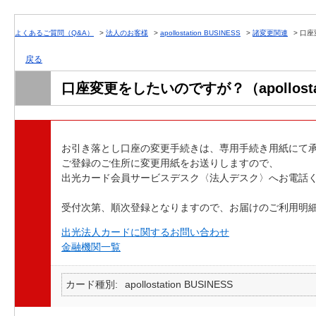
よくあるご質問（Q&A）
>
法人のお客様
>
apollostation BUSINESS
>
諸変更関連
>
口座変
戻る
口座変更をしたいのですが？（apollostati
お引き落とし口座の変更手続きは、専用手続き用紙にて
ご登録のご住所に変更用紙をお送りしますので、
出光カード会員サービスデスク〈法人デスク〉へお電話
受付次第、順次登録となりますので、お届けのご利用明
出光法人カードに関するお問い合わせ
金融機関一覧
カード種別
apollostation BUSINESS