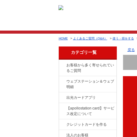
HOME
>
よくあるご質問（Q&A）
>
使う・得をする
戻る
カテゴリ一覧
お客様から多く寄せられてい
るご質問
ウェブステーション＆ウェブ
明細
出光カードアプリ
【apollostation card】サービ
ス改定について
クレジットカードを作る
法人のお客様