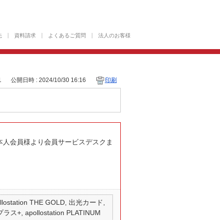
先
資料請求
よくあるご質問
法人のお客様
1
公開日時 : 2024/10/30 16:16
印刷
本人会員様より会員サービスデスクま
 apollostation THE GOLD, 出光カード,
ス+, apollostation PLATINUM