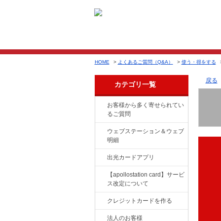
HOME
>
よくあるご質問（Q&A）
>
使う・得をする
戻る
カテゴリ一覧
お客様から多く寄せられてい
るご質問
ウェブステーション＆ウェブ
明細
出光カードアプリ
【apollostation card】サービ
ス改定について
クレジットカードを作る
法人のお客様