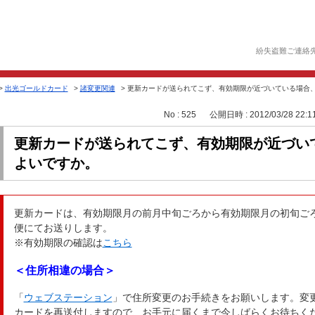
紛失盗難ご連絡
>
出光ゴールドカード
>
諸変更関連
>
更新カードが送られてこず、有効期限が近づいている場合
No : 525
公開日時 : 2012/03/28 22:1
更新カードが送られてこず、有効期限が近づい
よいですか。
更新カードは、有効期限月の前月中旬ごろから有効期限月の初旬ご
便にてお送りします。
※有効期限の確認は
こちら
＜住所相違の場合＞
「
ウェブステーション
」で住所変更のお手続きをお願いします。変更
カードを再送付しますので、お手元に届くまで今しばらくお待ちく