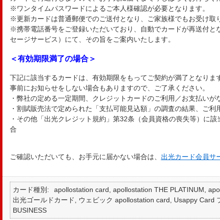
※ワンタイムパスワードによるご本人様確認が必要となります。
※更新カードは普通郵便でのご送付となり、ご家族様でもお受け取
※携帯電話番号をご登録いただいており、自動でカードが再送付とな
セージサービス）にて、その旨をご案内いたします。
＜有効期限満了の場合＞
下記に該当するカードは、有効期限をもってご契約が満了となりま
事前にお知らせをしない場合もありますので、ご了承ください。
・弊社の定める一定期間、クレジットカードのご利用／お支払いが
・割賦販売法で定められた「支払可能見込額」の調査の結果、ご利
・その他「出光クレジット規約」第32条（会員資格の喪失等）に該
合
ご確認いただいても、お手元に届かない場合は、
出光カード会員サ
カード種別
apollostation card, apollostation THE PLATINUM,
出光ゴールドカード, ウェビック apollostation card, Usappy Card プラ
BUSINESS