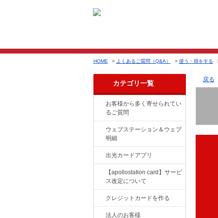
HOME
>
よくあるご質問（Q&A）
>
使う・得をする
戻る
カテゴリ一覧
お客様から多く寄せられてい
るご質問
ウェブステーション＆ウェブ
明細
出光カードアプリ
【apollostation card】サービ
ス改定について
クレジットカードを作る
法人のお客様