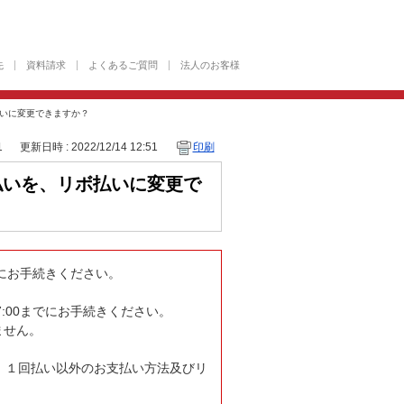
先
資料請求
よくあるご質問
法人のお客様
いに変更できますか？
1
更新日時 : 2022/12/14 12:51
印刷
払いを、リボ払いに変更で
にお手続きください。
7:00までにお手続きください。
ません。
、１回払い以外のお支払い方法及びリ