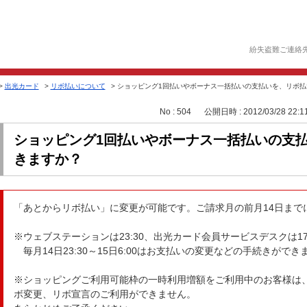
紛失盗難ご連絡
>
出光カード
>
リボ払いについて
>
ショッピング1回払いやボーナス一括払いの支払いを、リボ払
No : 504
公開日時 : 2012/03/28 22:1
ショッピング1回払いやボーナス一括払いの支
きますか？
「あとからリボ払い」に変更が可能です。ご請求月の前月14日まで
※ウェブステーションは23:30、出光カード会員サービスデスクは1
毎月14日23:30～15日6:00はお支払いの変更などの手続きができ
※ショッピングご利用可能枠の一時利用増額をご利用中のお客様は
ボ変更、リボ宣言のご利用ができません。