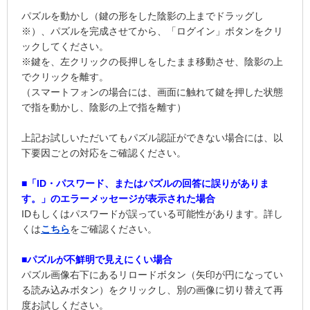
パズルを動かし（鍵の形をした陰影の上までドラッグし
※）、パズルを完成させてから、「ログイン」ボタンをクリ
ックしてください。
※鍵を、左クリックの長押しをしたまま移動させ、陰影の上
でクリックを離す。
（スマートフォンの場合には、画面に触れて鍵を押した状態
で指を動かし、陰影の上で指を離す）
上記お試しいただいてもパズル認証ができない場合には、以
下要因ごとの対応をご確認ください。
■「ID・パスワード、またはパズルの回答に誤りがありま
す。」のエラーメッセージが表示された場合
IDもしくはパスワードが誤っている可能性があります。詳し
くは
こちら
をご確認ください。
■パズルが不鮮明で見えにくい場合
パズル画像右下にあるリロードボタン（矢印が円になってい
る読み込みボタン）をクリックし、別の画像に切り替えて再
度お試しください。